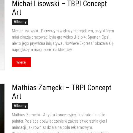
Michał Lisowski – TBPI Concept
Art
Albumy
Michał Lisowski - Pierwszym większym projektem, przy którym
miał okazję pracować, była gra wideo „Halo 4: Spartan Ops”,
ale to jego prywatna inicjatywa „Nowhere Express” okazała się
największym magnesem na klientów.
Więcej
Mathias Zamęcki – TBPI Concept
Art
Albumy
Mathias Zamęcki - Artysta koncepcyjny, ilustrator i matte
painter. Posiada doświadczenie w zakresie tworzenia gier i
animacji, jak również działa na polu reklamowym.