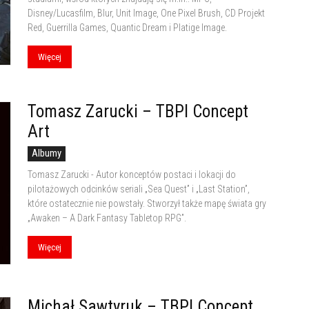
by
Disney/Lucasfilm, Blur, Unit Image, One Pixel Brush, CD Projekt
Red, Guerrilla Games, Quantic Dream i Platige Image.
Więcej
{slow}
Tomasz Zarucki – TBPI Concept
Art
Albumy
Tomasz Zarucki - Autor konceptów postaci i lokacji do
pilotażowych odcinków seriali „Sea Quest” i „Last Station”,
które ostatecznie nie powstały. Stworzył także mapę świata gry
„Awaken – A Dark Fantasy Tabletop RPG”.
Więcej
Michał Sawtyruk – TBPI Concept