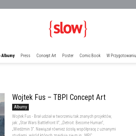
 Albumy
Press
Concept Art
Poster
Comic Book
W Przygotowani
Galeria
Wojtek Fus – TBPI Concept Art
TBPI
Albumy
Wojtek Fus - Brał udział w tworzeniu tak znanych projektów,
jak: „Star Wars Battlefront II”, „Detroit: Become Human”,
„Wiedźmin 3”. Nawiązał również ścisłą współpracę z uznanymi
studiami, wśród których znajdują się m.in.: MPC,