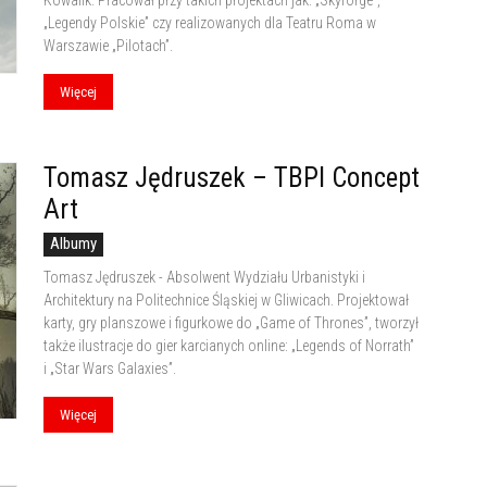
Kowalik. Pracował przy takich projektach jak: „Skyforge”,
„Legendy Polskie” czy realizowanych dla Teatru Roma w
Warszawie „Pilotach”.
Więcej
Tomasz Jędruszek – TBPI Concept
Art
Albumy
Tomasz Jędruszek - Absolwent Wydziału Urbanistyki i
Architektury na Politechnice Śląskiej w Gliwicach. Projektował
karty, gry planszowe i figurkowe do „Game of Thrones”, tworzył
także ilustracje do gier karcianych online: „Legends of Norrath”
i „Star Wars Galaxies”.
Więcej