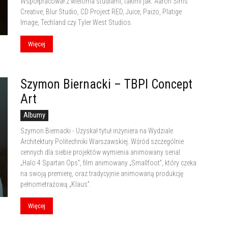
Współpracował z wieloma studiami, takimi jak: Aaron Sims
Creative, Blur Studio, CD Project RED, Juice, Paizo, Platige
Image, Techland czy Tyler West Studios.
Więcej
Szymon Biernacki – TBPI Concept
Art
Albumy
Szymon Biernacki - Uzyskał tytuł inżyniera na Wydziale
Architektury Politechniki Warszawskiej. Wśród szczególnie
cennych dla siebie projektów wymienia animowany serial
„Halo 4 Spartan Ops”, film animowany „Smallfoot”, który czeka
na swoją premierę, oraz tradycyjnie animowaną produkcję
pełnometrażową „Klaus”.
Więcej