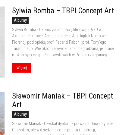
Sylwia Bomba – TBPI Concept Art
Albumy
Sylwia Bomba - Ukończyła animację filmową 2D/3D w
Akademii Filmowej Accademia delle Arti Digitali Nemo we
Florencji pod opieką prof. Federici Fabbri i prof. Tony'ego
Tarantiniego. Wielokrotnie wyróżniana i nagradzana, jej prace
można było oglądać na wystawach w Polsce i za granicą.
Więcej
Sławomir Maniak – TBPI Concept
Art
Albumy
Sławomir Maniak - Uzyskał dyplom z prawa na Uniwersytecie
Gdańskim, ale w dziedzinie concept artu i ilustracji,