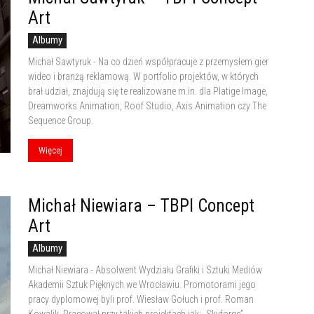
Art
Albumy
Michał Sawtyruk - Na co dzień współpracuje z przemysłem gier
wideo i branżą reklamową. W portfolio projektów, w których
brał udział, znajdują się te realizowane m.in. dla Platige Image,
Dreamworks Animation, Roof Studio, Axis Animation czy The
Sequence Group.
Więcej
Michał Niewiara – TBPI Concept
Art
Albumy
Michał Niewiara - Absolwent Wydziału Grafiki i Sztuki Mediów
Akademii Sztuk Pięknych we Wrocławiu. Promotorami jego
pracy dyplomowej byli prof. Wiesław Gołuch i prof. Roman