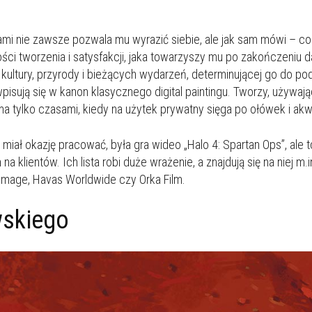
i nie zawsze pozwala mu wyrazić siebie, ale jak sam mówi – con
dości tworzenia i satysfakcji, jaka towarzyszy mu po zakończeniu
w kultury, przyrody i bieżących wydarzeń, determinującej go do
pisują się w kanon klasycznego digital paintingu. Tworzy, używają
a tylko czasami, kiedy na użytek prywatny sięga po ołówek i akw
iał okazję pracować, była gra wideo „Halo 4: Spartan Ops”, ale 
klientów. Ich lista robi duże wrażenie, a znajdują się na niej m.in
e Image, Havas Worldwide czy Orka Film.
wskiego