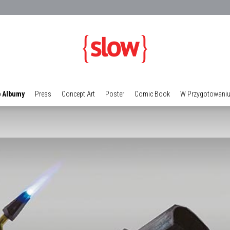
 Albumy
Press
Concept Art
Poster
Comic Book
W Przygotowani
Galeria
TBPI