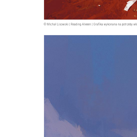
© Michał Lisowski | Reading Alieeen | Grafika wykonana na potrzeby wł