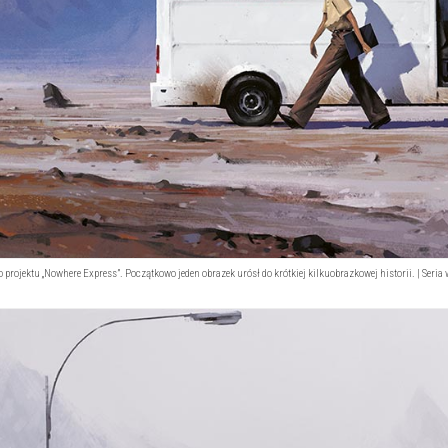
projektu „Nowhere Express”. Początkowo jeden obrazek urósł do krótkiej kilkuobrazkowej historii. | Seria w