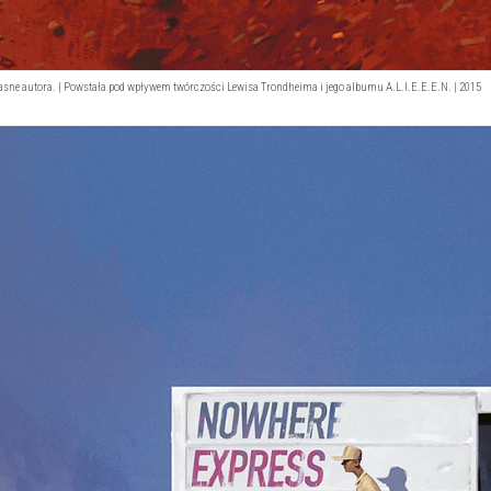
asne autora. | Powstała pod wpływem twórczości Lewisa Trondheima i jego albumu A.L.I.E.E.E.N. | 2015