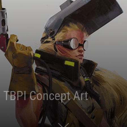
by
{slow}
– TBPI Concept Art