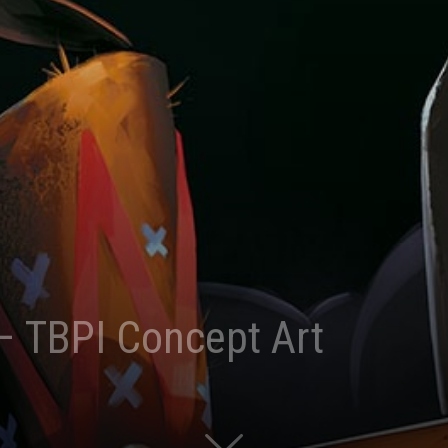
by
{slow}
– TBPI Concept Art