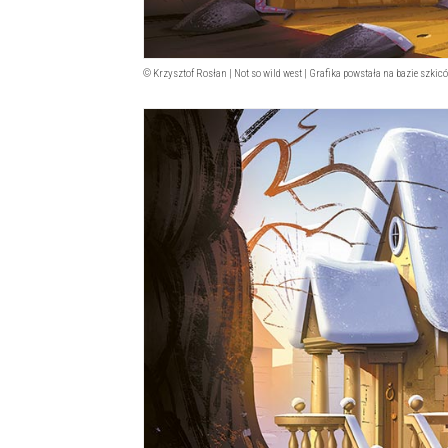
© Krzysztof Rosłan | Not so wild west | Grafika powstała na bazie szki