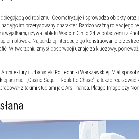
odbiegającą od realizmu. Geometryzuje i sprowadza obiekty oraz p
 nadając im przerysowany charakter. Bardzo ważną rolę w jego r
ymi wyjątkami, używa tabletu Wacom Cintiq 24 w połączeniu z Ph
ier i ołówek. Najbardziej interesuje go konstruowanie przestrzeni
trafić. W tworzeniu zmysł obserwacji uznaje za kluczowy, poniewa
e Architektury i Urbanistyki Politechniki Warszawskiej. Miał spos
iej animacji „Casino Saga — Roulette Chase”, a także realizować 
pracował z takimi studiami jak: Ars Thanea, Platige Image czy No
osłana