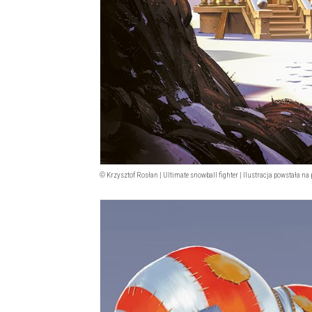
© Krzysztof Rosłan | Ultimate snowball fighter | Ilustracja powstała na