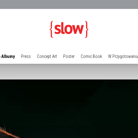
 Albumy
Press
Concept Art
Poster
Comic Book
W Przygotowani
Galeria
TBPI