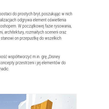
ostaci do prostych brył, poszukując w nich
ealizacjach odgrywa element oświetlenia
otoshopem. W początkowej fazie rysowania,
, architektury, rozmaitych scenerii oraz
ż stanowi on przepustkę do wszelkich
obność współtworzyć m.in. grę „Disney
koncepty przestrzeni i jej elementów do
madic.