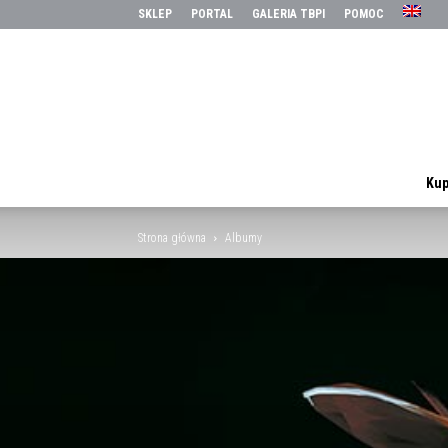
SKLEP
PORTAL
GALERIA TBPI
POMOC
Kup
Strona główna
Albumy