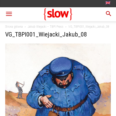
Strona główna
Jakub Wiejacki – TBPI Press
VG_TBPI001_Wiejacki_Jakub_08
VG_TBPI001_Wiejacki_Jakub_08