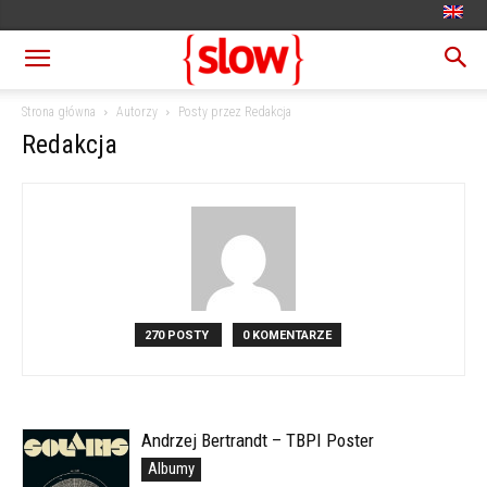
Strona główna
Autorzy
Posty przez Redakcja
Redakcja
270 POSTY
0 KOMENTARZE
Andrzej Bertrandt – TBPI Poster
Albumy